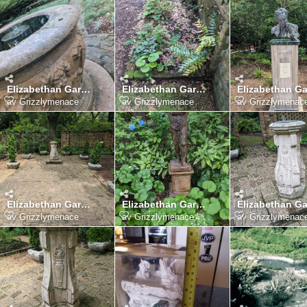
Elizabethan Gardens June 2023 (39)
Elizabethan Gardens June 2023 (95)
av
Grizzlymenace
av
Grizzlymenace
av
Grizzlymenac
Elizabethan Gardens June 2023 (78)
Elizabethan Gardens June 2023 (75)
av
Grizzlymenace
av
Grizzlymenace
av
Grizzlymenac