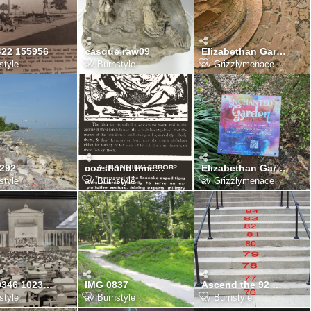
422 155956
casque raw09
Elizabethan Gardens June 2023 (44)
style
av
Burnstyle
av
Grizzlymenace
292
coastland.times.042677
Elizabethan Gardens June 2023 (115)
style
av
Burnstyle
av
Grizzlymenace
369940346 10230562616439940 1247292576884296542 n
IMG 0837
Ascend the 92 76 84
style
av
Burnstyle
av
Burnstyle