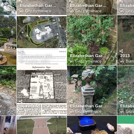
Elizabethan Gardens June 2023 (47)
Elizabethan Gardens June 2023 (83)
av
Grizzlymenace
av
Grizzlymenace
av
Griz
Elizabethan Gardens June 2023 (42)
Screenshot 20250503 161907 Chrome
Elizabethan Gardens June 2023 (94)
2013
e
av
Leanan_sidhe
av
Grizzlymenace
av
Burn
Elizabethan Gardens June 2023 (65)
coastland.times.080277
Elizabethan Gardens June 2023 (19)
e
av
Burnstyle
av
Grizzlymenace
av
Griz